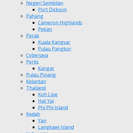
Negeri Sembilan
Port Dickson
Pahang
Cameron Highlands
Pekan
Perak
Kuala Kangsar
Pulau Pangkor
Cyberjaya
Perlis
Kangar
Pulau Pinang
Kelantan
Thailand
Koh Lipe
Hat Yai
Phi Phi Island
Kedah
Yan
Langkawi Island