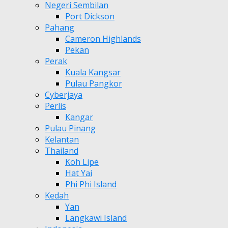
Negeri Sembilan
Port Dickson
Pahang
Cameron Highlands
Pekan
Perak
Kuala Kangsar
Pulau Pangkor
Cyberjaya
Perlis
Kangar
Pulau Pinang
Kelantan
Thailand
Koh Lipe
Hat Yai
Phi Phi Island
Kedah
Yan
Langkawi Island