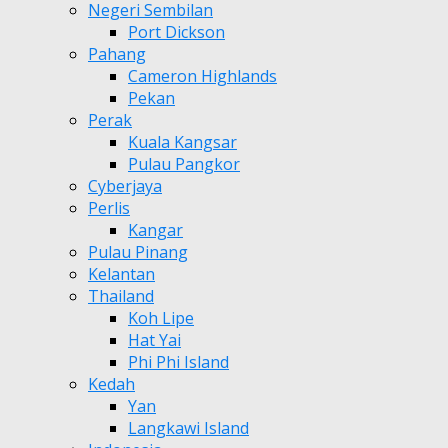
Negeri Sembilan
Port Dickson
Pahang
Cameron Highlands
Pekan
Perak
Kuala Kangsar
Pulau Pangkor
Cyberjaya
Perlis
Kangar
Pulau Pinang
Kelantan
Thailand
Koh Lipe
Hat Yai
Phi Phi Island
Kedah
Yan
Langkawi Island