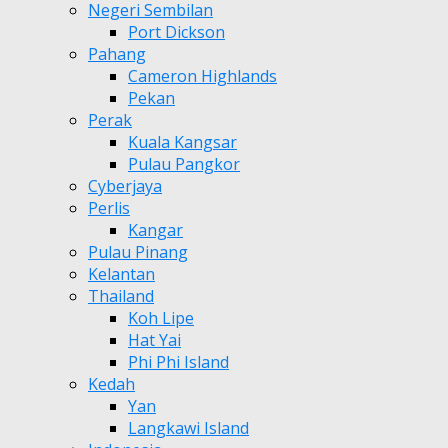
Negeri Sembilan
Port Dickson
Pahang
Cameron Highlands
Pekan
Perak
Kuala Kangsar
Pulau Pangkor
Cyberjaya
Perlis
Kangar
Pulau Pinang
Kelantan
Thailand
Koh Lipe
Hat Yai
Phi Phi Island
Kedah
Yan
Langkawi Island