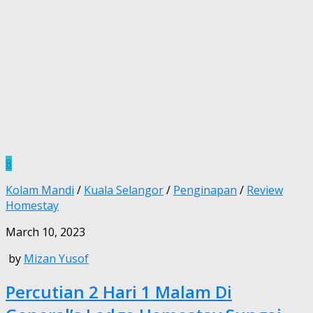
8
Kolam Mandi
/
Kuala Selangor
/
Penginapan
/
Review
Homestay
March 10, 2023
by
Mizan Yusof
Percutian 2 Hari 1 Malam Di