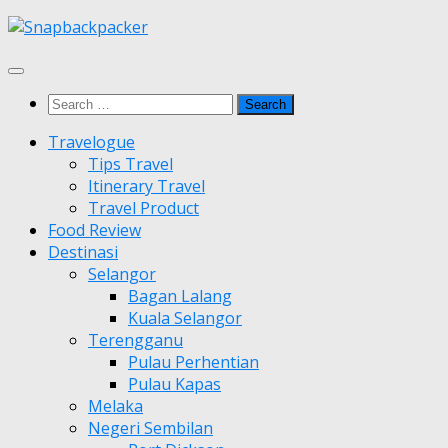
Skip
to
content
Search
for:
Travelogue
Tips Travel
Itinerary Travel
Travel Product
Food Review
Destinasi
Selangor
Bagan Lalang
Kuala Selangor
Terengganu
Pulau Perhentian
Pulau Kapas
Melaka
Negeri Sembilan