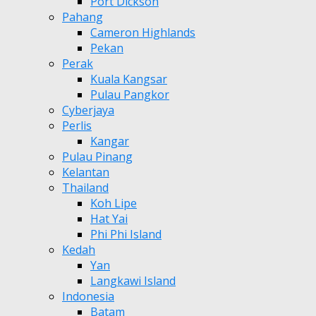
Port Dickson
Pahang
Cameron Highlands
Pekan
Perak
Kuala Kangsar
Pulau Pangkor
Cyberjaya
Perlis
Kangar
Pulau Pinang
Kelantan
Thailand
Koh Lipe
Hat Yai
Phi Phi Island
Kedah
Yan
Langkawi Island
Indonesia
Batam