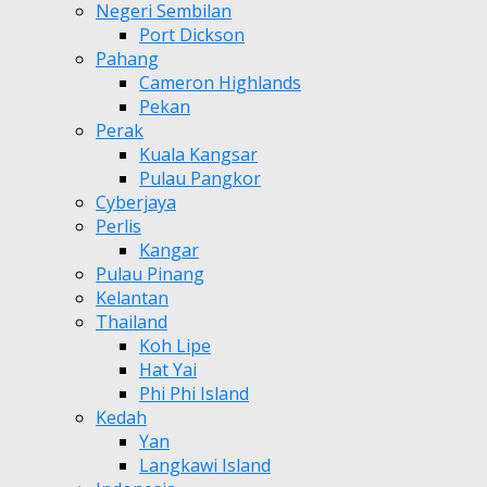
Negeri Sembilan
Port Dickson
Pahang
Cameron Highlands
Pekan
Perak
Kuala Kangsar
Pulau Pangkor
Cyberjaya
Perlis
Kangar
Pulau Pinang
Kelantan
Thailand
Koh Lipe
Hat Yai
Phi Phi Island
Kedah
Yan
Langkawi Island