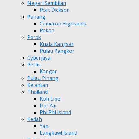
Negeri Sembilan
Port Dickson
Pahang
Cameron Highlands
Pekan
Perak
Kuala Kangsar
Pulau Pangkor
Cyberjaya
Perlis
Kangar
Pulau Pinang
Kelantan
Thailand
Koh Lipe
Hat Yai
Phi Phi Island
Kedah
Yan
Langkawi Island