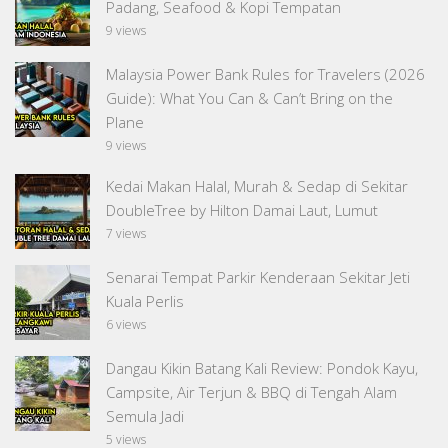
Padang, Seafood & Kopi Tempatan
9 views
Malaysia Power Bank Rules for Travelers (2026
Guide): What You Can & Can’t Bring on the
Plane
9 views
Kedai Makan Halal, Murah & Sedap di Sekitar
DoubleTree by Hilton Damai Laut, Lumut
7 views
Senarai Tempat Parkir Kenderaan Sekitar Jeti
Kuala Perlis
6 views
Dangau Kikin Batang Kali Review: Pondok Kayu,
Campsite, Air Terjun & BBQ di Tengah Alam
Semula Jadi
5 views