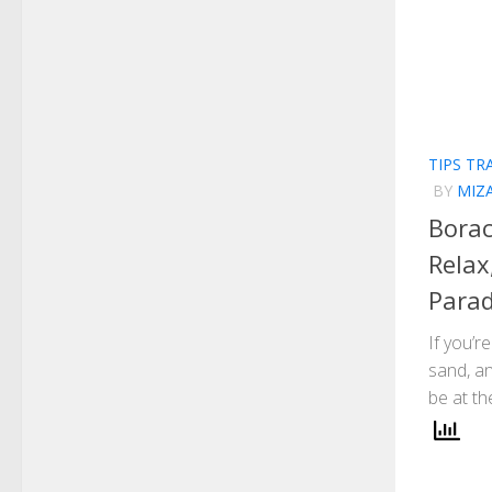
TIPS TR
BY
MIZ
Borac
Relax
Parad
If you’r
sand, an
be at the