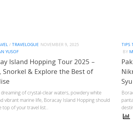
AVEL
/
TRAVELOGUE
NOVEMBER 9, 2025
TIPS 
AN YUSOF
BY
M
ay Island Hopping Tour 2025 –
Pak
, Snorkel & Explore the Best of
Nik
ise
Syu
e dreaming of crystal-clear waters, powdery white
Borac
d vibrant marine life, Boracay Island Hopping should
panta
 top of your travel list...
desti