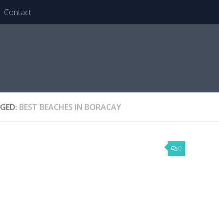
Contact
GED:
BEST BEACHES IN BORACAY
0