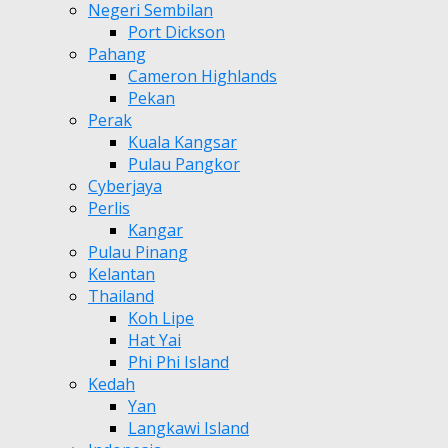
Negeri Sembilan
Port Dickson
Pahang
Cameron Highlands
Pekan
Perak
Kuala Kangsar
Pulau Pangkor
Cyberjaya
Perlis
Kangar
Pulau Pinang
Kelantan
Thailand
Koh Lipe
Hat Yai
Phi Phi Island
Kedah
Yan
Langkawi Island