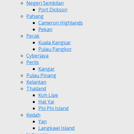
Negeri Sembilan
Port Dickson
Pahang
Cameron Highlands
Pekan
Perak
Kuala Kangsar
Pulau Pangkor
Cyberjaya
Perlis
Kangar
Pulau Pinang
Kelantan
Thailand
Koh Lipe
Hat Yai
Phi Phi Island
Kedah
Yan
Langkawi Island