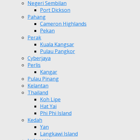
Negeri Sembilan
Port Dickson
Pahang
Cameron Highlands
Pekan
Perak
Kuala Kangsar
Pulau Pangkor
Cyberjaya
Perlis
Kangar
Pulau Pinang
Kelantan
Thailand
Koh Lipe
Hat Yai
Phi Phi Island
Kedah
Yan
Langkawi Island