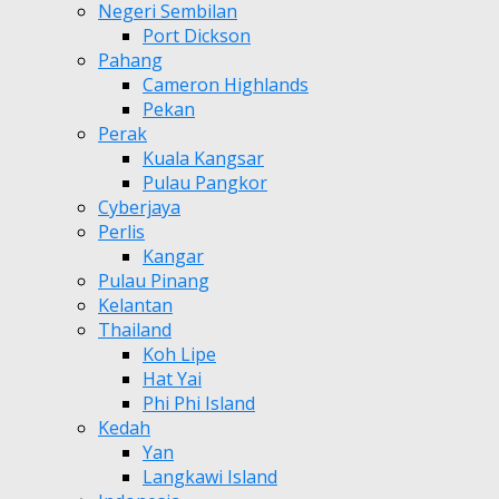
Negeri Sembilan
Port Dickson
Pahang
Cameron Highlands
Pekan
Perak
Kuala Kangsar
Pulau Pangkor
Cyberjaya
Perlis
Kangar
Pulau Pinang
Kelantan
Thailand
Koh Lipe
Hat Yai
Phi Phi Island
Kedah
Yan
Langkawi Island