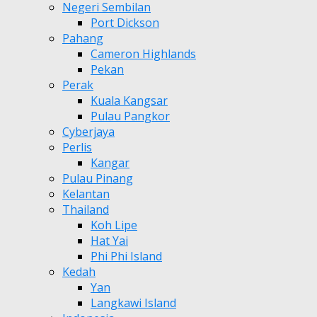
Negeri Sembilan
Port Dickson
Pahang
Cameron Highlands
Pekan
Perak
Kuala Kangsar
Pulau Pangkor
Cyberjaya
Perlis
Kangar
Pulau Pinang
Kelantan
Thailand
Koh Lipe
Hat Yai
Phi Phi Island
Kedah
Yan
Langkawi Island