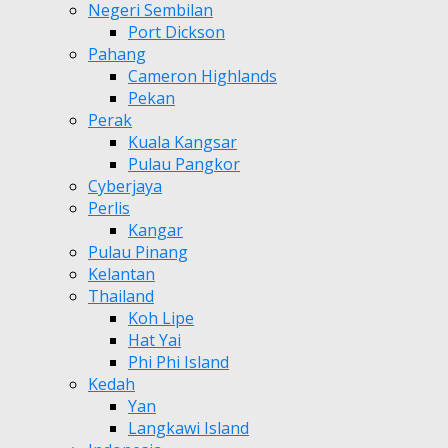
Negeri Sembilan
Port Dickson
Pahang
Cameron Highlands
Pekan
Perak
Kuala Kangsar
Pulau Pangkor
Cyberjaya
Perlis
Kangar
Pulau Pinang
Kelantan
Thailand
Koh Lipe
Hat Yai
Phi Phi Island
Kedah
Yan
Langkawi Island