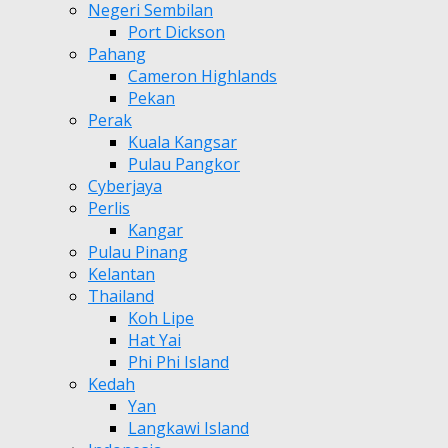
Negeri Sembilan
Port Dickson
Pahang
Cameron Highlands
Pekan
Perak
Kuala Kangsar
Pulau Pangkor
Cyberjaya
Perlis
Kangar
Pulau Pinang
Kelantan
Thailand
Koh Lipe
Hat Yai
Phi Phi Island
Kedah
Yan
Langkawi Island