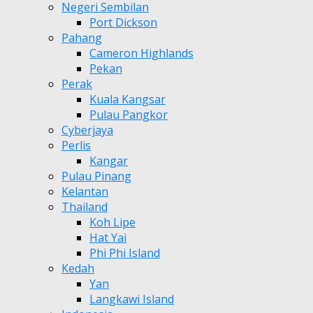
Negeri Sembilan
Port Dickson
Pahang
Cameron Highlands
Pekan
Perak
Kuala Kangsar
Pulau Pangkor
Cyberjaya
Perlis
Kangar
Pulau Pinang
Kelantan
Thailand
Koh Lipe
Hat Yai
Phi Phi Island
Kedah
Yan
Langkawi Island