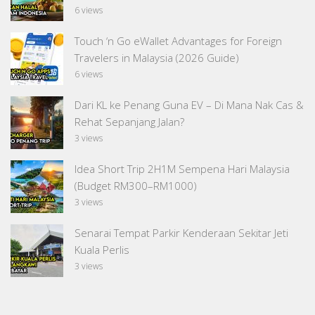
6 views
Touch ‘n Go eWallet Advantages for Foreign
Travelers in Malaysia (2026 Guide)
6 views
Dari KL ke Penang Guna EV – Di Mana Nak Cas &
Rehat Sepanjang Jalan?
3 views
Idea Short Trip 2H1M Sempena Hari Malaysia
(Budget RM300–RM1000)
3 views
Senarai Tempat Parkir Kenderaan Sekitar Jeti
Kuala Perlis
3 views