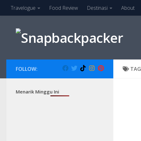
Travelogue
Food Review
Destinasi
About
Skip to content
FOLLOW:
TAG
Menarik Minggu Ini