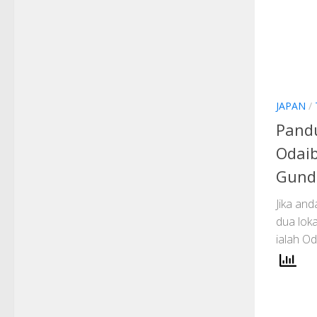
JAPAN
/
Pand
Odai
Gun
Jika an
dua loka
ialah O