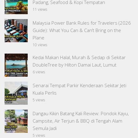
Padang, Seafood & Kopi Tempatan
11 views
Malaysia Power Bank Rules for Travelers (2026
Guide): What You Can & Can’t Bring on the
Plane
10 views
Kedai Makan Halal, Murah & Sedap di Sekitar
DoubleTree by Hilton Damai Laut, Lumut
6 views
Senarai Tempat Parkir Kenderaan Sekitar Jeti
Kuala Perlis
5 views
Dangau Kikin Batang Kali Review: Pondok Kayu,
Campsite, Air Terjun & BBQ di Tengah Alam
Semula Jadi
5 views