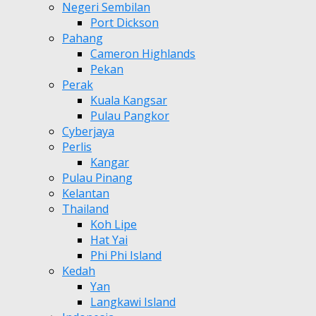
Negeri Sembilan
Port Dickson
Pahang
Cameron Highlands
Pekan
Perak
Kuala Kangsar
Pulau Pangkor
Cyberjaya
Perlis
Kangar
Pulau Pinang
Kelantan
Thailand
Koh Lipe
Hat Yai
Phi Phi Island
Kedah
Yan
Langkawi Island