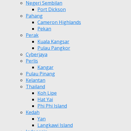
Negeri Sembilan
Port Dickson
Pahang
Cameron Highlands
Pekan
Perak
Kuala Kangsar
Pulau Pangkor
Cyberjaya
Perlis
Kangar
Pulau Pinang
Kelantan
Thailand
Koh Lipe
Hat Yai
Phi Phi Island
Kedah
Yan
Langkawi Island