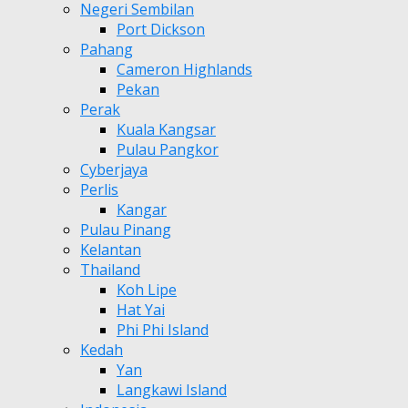
Negeri Sembilan
Port Dickson
Pahang
Cameron Highlands
Pekan
Perak
Kuala Kangsar
Pulau Pangkor
Cyberjaya
Perlis
Kangar
Pulau Pinang
Kelantan
Thailand
Koh Lipe
Hat Yai
Phi Phi Island
Kedah
Yan
Langkawi Island