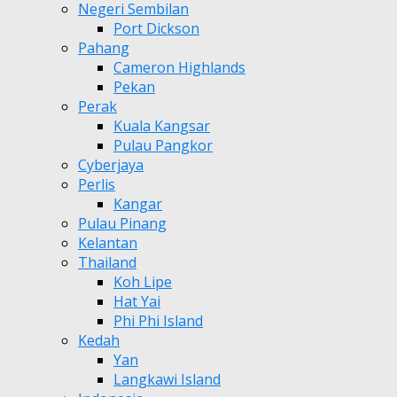
Negeri Sembilan
Port Dickson
Pahang
Cameron Highlands
Pekan
Perak
Kuala Kangsar
Pulau Pangkor
Cyberjaya
Perlis
Kangar
Pulau Pinang
Kelantan
Thailand
Koh Lipe
Hat Yai
Phi Phi Island
Kedah
Yan
Langkawi Island