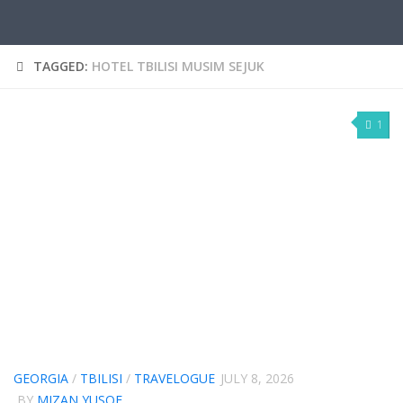
TAGGED:
HOTEL TBILISI MUSIM SEJUK
1
GEORGIA
/
TBILISI
/
TRAVELOGUE
JULY 8, 2026
BY
MIZAN YUSOF