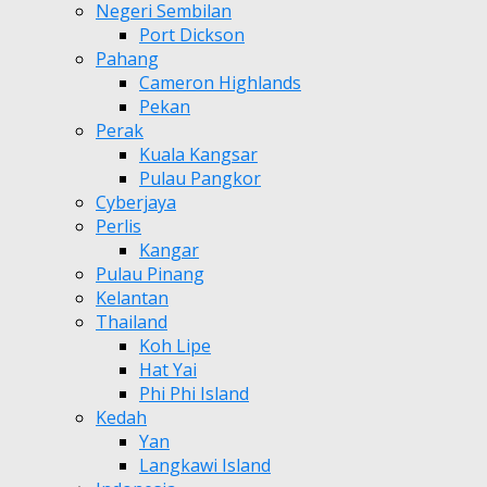
Negeri Sembilan
Port Dickson
Pahang
Cameron Highlands
Pekan
Perak
Kuala Kangsar
Pulau Pangkor
Cyberjaya
Perlis
Kangar
Pulau Pinang
Kelantan
Thailand
Koh Lipe
Hat Yai
Phi Phi Island
Kedah
Yan
Langkawi Island