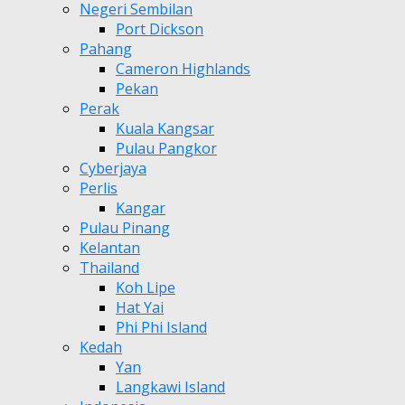
Negeri Sembilan
Port Dickson
Pahang
Cameron Highlands
Pekan
Perak
Kuala Kangsar
Pulau Pangkor
Cyberjaya
Perlis
Kangar
Pulau Pinang
Kelantan
Thailand
Koh Lipe
Hat Yai
Phi Phi Island
Kedah
Yan
Langkawi Island