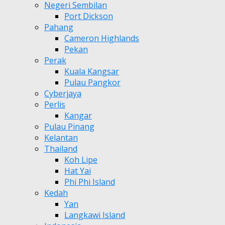
Negeri Sembilan
Port Dickson
Pahang
Cameron Highlands
Pekan
Perak
Kuala Kangsar
Pulau Pangkor
Cyberjaya
Perlis
Kangar
Pulau Pinang
Kelantan
Thailand
Koh Lipe
Hat Yai
Phi Phi Island
Kedah
Yan
Langkawi Island