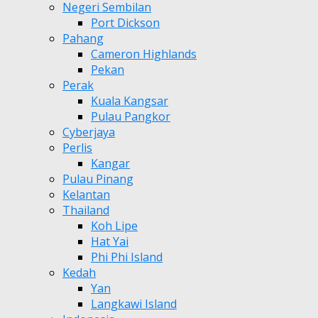
Negeri Sembilan
Port Dickson
Pahang
Cameron Highlands
Pekan
Perak
Kuala Kangsar
Pulau Pangkor
Cyberjaya
Perlis
Kangar
Pulau Pinang
Kelantan
Thailand
Koh Lipe
Hat Yai
Phi Phi Island
Kedah
Yan
Langkawi Island