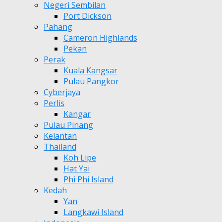
Negeri Sembilan
Port Dickson
Pahang
Cameron Highlands
Pekan
Perak
Kuala Kangsar
Pulau Pangkor
Cyberjaya
Perlis
Kangar
Pulau Pinang
Kelantan
Thailand
Koh Lipe
Hat Yai
Phi Phi Island
Kedah
Yan
Langkawi Island