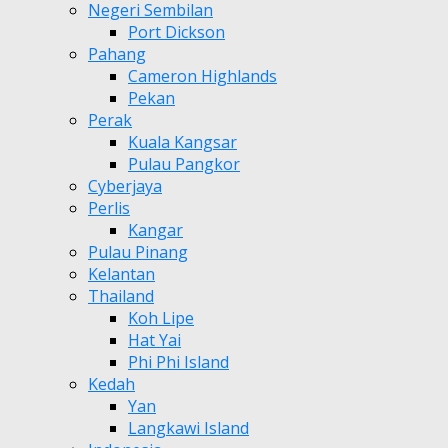
Negeri Sembilan
Port Dickson
Pahang
Cameron Highlands
Pekan
Perak
Kuala Kangsar
Pulau Pangkor
Cyberjaya
Perlis
Kangar
Pulau Pinang
Kelantan
Thailand
Koh Lipe
Hat Yai
Phi Phi Island
Kedah
Yan
Langkawi Island