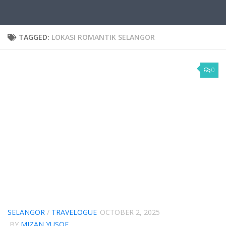
TAGGED:
LOKASI ROMANTIK SELANGOR
0
SELANGOR
/
TRAVELOGUE
OCTOBER 2, 2025
BY
MIZAN YUSOF