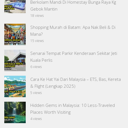
Berkolam Mandi Di Homestay Bunga Raya Kg
Gebok Mantin
18 views
Shopping Murah di Batam: Apa Nak Beli & Di
Mana?
15 views
Senarai Tempat Parkir Kenderaan Sekitar Jeti
Kuala Perlis
6 views
Cara Ke Hat Yai Dari Malaysia – ETS, Bas, Kereta
& Flight (Lengkap 2025)
5 views
Hidden Gems in Malaysia: 10 Less-Traveled
Places Worth Visiting
4 views