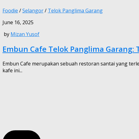
Foodie
/
Selangor
/
Telok Panglima Garang
June 16, 2025
by
Mizan Yusof
Embun Cafe Telok Panglima Garang:
Embun Cafe merupakan sebuah restoran santai yang terlet
kafe ini...