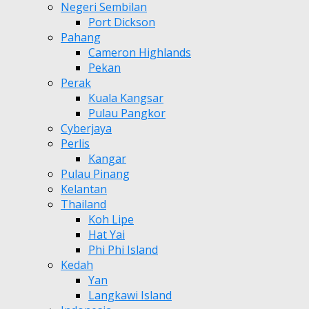
Negeri Sembilan
Port Dickson
Pahang
Cameron Highlands
Pekan
Perak
Kuala Kangsar
Pulau Pangkor
Cyberjaya
Perlis
Kangar
Pulau Pinang
Kelantan
Thailand
Koh Lipe
Hat Yai
Phi Phi Island
Kedah
Yan
Langkawi Island