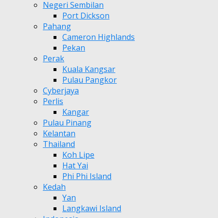
Negeri Sembilan
Port Dickson
Pahang
Cameron Highlands
Pekan
Perak
Kuala Kangsar
Pulau Pangkor
Cyberjaya
Perlis
Kangar
Pulau Pinang
Kelantan
Thailand
Koh Lipe
Hat Yai
Phi Phi Island
Kedah
Yan
Langkawi Island