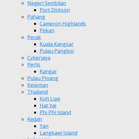
Negeri Sembilan
Port Dickson
Pahang
Cameron Highlands
Pekan
Perak
Kuala Kangsar
Pulau Pangkor
Cyberjaya
Perlis
Kangar
Pulau Pinang
Kelantan
Thailand
Koh Lipe
Hat Yai
Phi Phi Island
Kedah
Yan
Langkawi Island