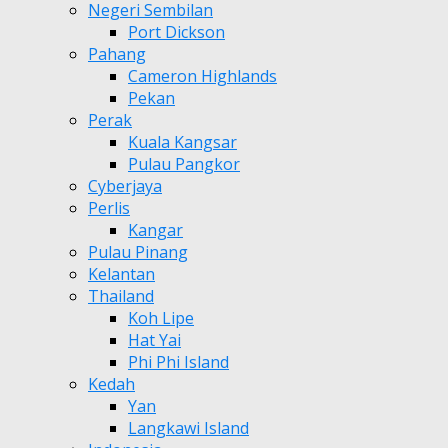
Negeri Sembilan
Port Dickson
Pahang
Cameron Highlands
Pekan
Perak
Kuala Kangsar
Pulau Pangkor
Cyberjaya
Perlis
Kangar
Pulau Pinang
Kelantan
Thailand
Koh Lipe
Hat Yai
Phi Phi Island
Kedah
Yan
Langkawi Island