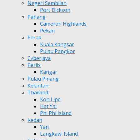
Negeri Sembilan
Port Dickson
Pahang
Cameron Highlands
Pekan
Perak
Kuala Kangsar
Pulau Pangkor
Cyberjaya
Perlis
Kangar
Pulau Pinang
Kelantan
Thailand
Koh Lipe
Hat Yai
Phi Phi Island
Kedah
Yan
Langkawi Island