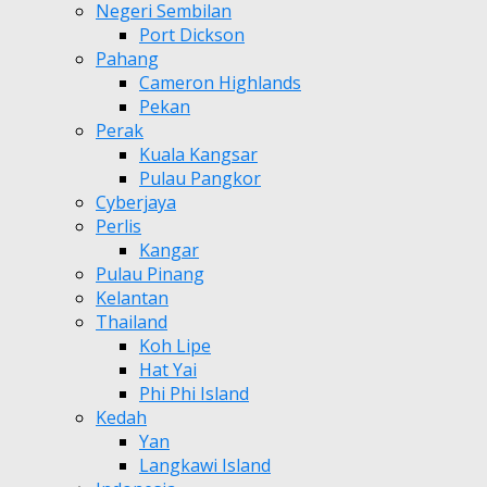
Negeri Sembilan
Port Dickson
Pahang
Cameron Highlands
Pekan
Perak
Kuala Kangsar
Pulau Pangkor
Cyberjaya
Perlis
Kangar
Pulau Pinang
Kelantan
Thailand
Koh Lipe
Hat Yai
Phi Phi Island
Kedah
Yan
Langkawi Island