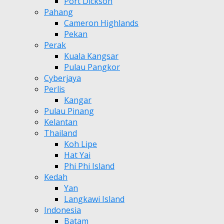
Port Dickson
Pahang
Cameron Highlands
Pekan
Perak
Kuala Kangsar
Pulau Pangkor
Cyberjaya
Perlis
Kangar
Pulau Pinang
Kelantan
Thailand
Koh Lipe
Hat Yai
Phi Phi Island
Kedah
Yan
Langkawi Island
Indonesia
Batam