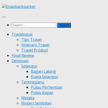
Skip
to
content
Search
for:
Travelogue
Tips Travel
Itinerary Travel
Travel Product
Food Review
Destinasi
Selangor
Bagan Lalang
Kuala Selangor
Terengganu
Pulau Perhentian
Pulau Kapas
Melaka
Negeri Sembilan