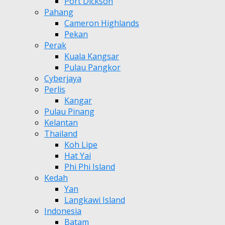
Port Dickson
Pahang
Cameron Highlands
Pekan
Perak
Kuala Kangsar
Pulau Pangkor
Cyberjaya
Perlis
Kangar
Pulau Pinang
Kelantan
Thailand
Koh Lipe
Hat Yai
Phi Phi Island
Kedah
Yan
Langkawi Island
Indonesia
Batam