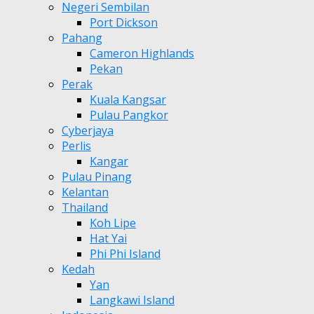
Negeri Sembilan
Port Dickson
Pahang
Cameron Highlands
Pekan
Perak
Kuala Kangsar
Pulau Pangkor
Cyberjaya
Perlis
Kangar
Pulau Pinang
Kelantan
Thailand
Koh Lipe
Hat Yai
Phi Phi Island
Kedah
Yan
Langkawi Island