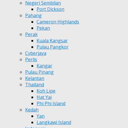
Negeri Sembilan
Port Dickson
Pahang
Cameron Highlands
Pekan
Perak
Kuala Kangsar
Pulau Pangkor
Cyberjaya
Perlis
Kangar
Pulau Pinang
Kelantan
Thailand
Koh Lipe
Hat Yai
Phi Phi Island
Kedah
Yan
Langkawi Island