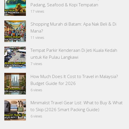
Padang, Seafood & Kopi Tempatan
17 views
Shopping Murah di Batam: Apa Nak Beli & Di
Mana?
11 views
Tempat Parkir Kenderaan Di Jeti Kuala Kedah
untuk Ke Pulau Langkawi
7 views
How Much Does It Cost to Travel in Malaysia?
Budget Guide for 2026
6 views
Minimalist Travel Gear List: What to Buy & What
to Skip (2026 Smart Packing Guide)
6 views