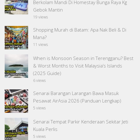
Berkolam Mandi Di Homestay Bunga Raya Kg
Gebok Mantin
19 views
Shopping Murah di Batam: Apa Nak Beli & Di
Mana?
11 views
When is Monsoon Season in Terengganu? Best
& Worst Months to Visit Malaysia’s Islands
(2025 Guide)
6 views
Senarai Barangan Larangan Bawa Masuk
Pesawat AirAsia 2026 (Panduan Lengkap)
5 views
Senarai Tempat Parkir Kenderaan Sekitar Jeti
Kuala Perlis
5 views