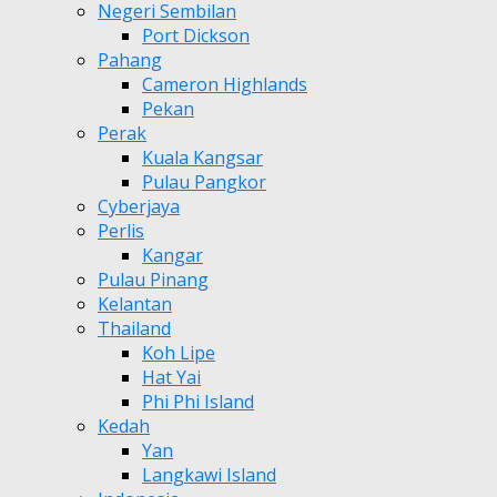
Negeri Sembilan
Port Dickson
Pahang
Cameron Highlands
Pekan
Perak
Kuala Kangsar
Pulau Pangkor
Cyberjaya
Perlis
Kangar
Pulau Pinang
Kelantan
Thailand
Koh Lipe
Hat Yai
Phi Phi Island
Kedah
Yan
Langkawi Island