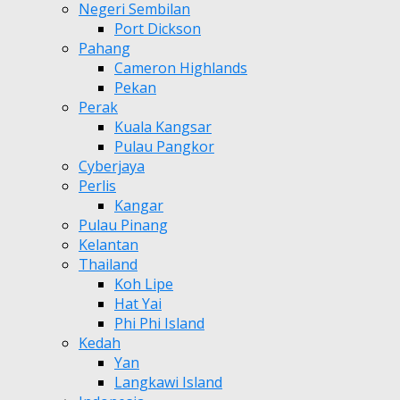
Negeri Sembilan
Port Dickson
Pahang
Cameron Highlands
Pekan
Perak
Kuala Kangsar
Pulau Pangkor
Cyberjaya
Perlis
Kangar
Pulau Pinang
Kelantan
Thailand
Koh Lipe
Hat Yai
Phi Phi Island
Kedah
Yan
Langkawi Island