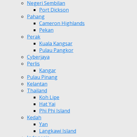
Negeri Sembilan
Port Dickson
Pahang
Cameron Highlands
Pekan
Perak
Kuala Kangsar
Pulau Pangkor
Cyberjaya
Perlis
Kangar
Pulau Pinang
Kelantan
Thailand
Koh Lipe
Hat Yai
Phi Phi Island
Kedah
Yan
Langkawi Island