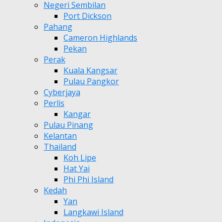
Negeri Sembilan
Port Dickson
Pahang
Cameron Highlands
Pekan
Perak
Kuala Kangsar
Pulau Pangkor
Cyberjaya
Perlis
Kangar
Pulau Pinang
Kelantan
Thailand
Koh Lipe
Hat Yai
Phi Phi Island
Kedah
Yan
Langkawi Island