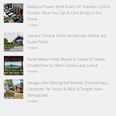
Malaysia Power Bank Rules for Travelers (2026
Guide): What You Can & Can’t Bring on the
Plane
9 views
Senarai Tempat Parkir Kenderaan Sekitar Jeti
Kuala Perlis
6 views
Kedai Makan Halal, Murah & Sedap di Sekitar
DoubleTree by Hilton Damai Laut, Lumut
6 views
Dangau Kikin Batang Kali Review: Pondok Kayu,
Campsite, Air Terjun & BBQ di Tengah Alam
Semula Jadi
5 views