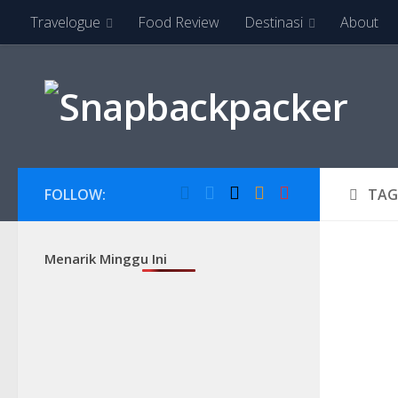
Travelogue
Food Review
Destinasi
About
Skip to content
FOLLOW:
TAG
Menarik Minggu Ini