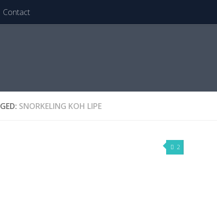
Contact
GED:
SNORKELING KOH LIPE
2