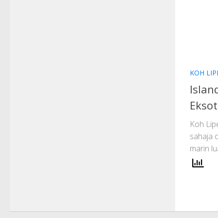
KOH LIP
Islan
Eksot
Koh Lipe
sahaja c
marin lua