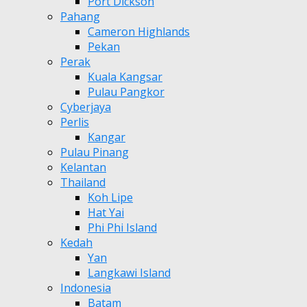
Port Dickson
Pahang
Cameron Highlands
Pekan
Perak
Kuala Kangsar
Pulau Pangkor
Cyberjaya
Perlis
Kangar
Pulau Pinang
Kelantan
Thailand
Koh Lipe
Hat Yai
Phi Phi Island
Kedah
Yan
Langkawi Island
Indonesia
Batam