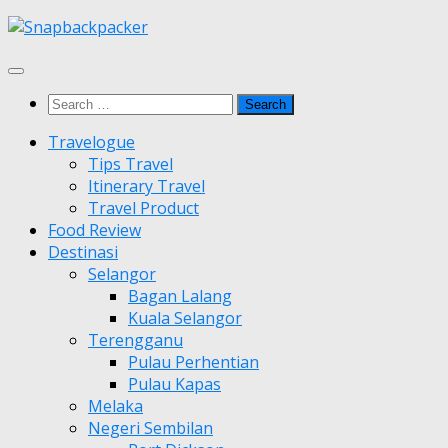
Skip
to
content
Search
for:
Travelogue
Tips Travel
Itinerary Travel
Travel Product
Food Review
Destinasi
Selangor
Bagan Lalang
Kuala Selangor
Terengganu
Pulau Perhentian
Pulau Kapas
Melaka
Negeri Sembilan