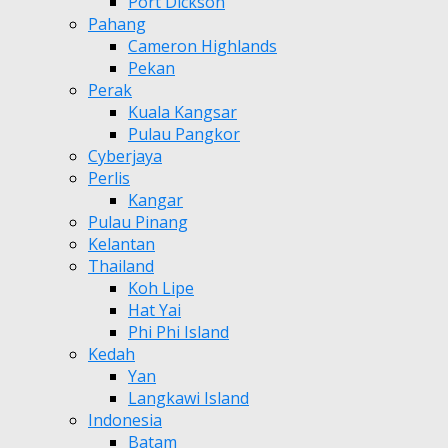
Port Dickson
Pahang
Cameron Highlands
Pekan
Perak
Kuala Kangsar
Pulau Pangkor
Cyberjaya
Perlis
Kangar
Pulau Pinang
Kelantan
Thailand
Koh Lipe
Hat Yai
Phi Phi Island
Kedah
Yan
Langkawi Island
Indonesia
Batam