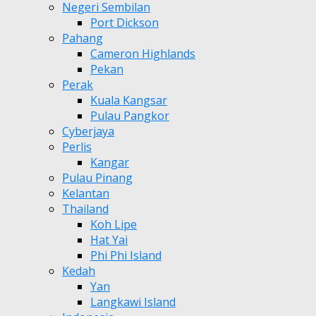
Negeri Sembilan
Port Dickson
Pahang
Cameron Highlands
Pekan
Perak
Kuala Kangsar
Pulau Pangkor
Cyberjaya
Perlis
Kangar
Pulau Pinang
Kelantan
Thailand
Koh Lipe
Hat Yai
Phi Phi Island
Kedah
Yan
Langkawi Island