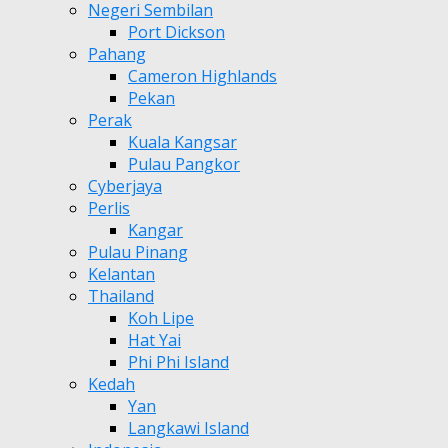
Negeri Sembilan
Port Dickson
Pahang
Cameron Highlands
Pekan
Perak
Kuala Kangsar
Pulau Pangkor
Cyberjaya
Perlis
Kangar
Pulau Pinang
Kelantan
Thailand
Koh Lipe
Hat Yai
Phi Phi Island
Kedah
Yan
Langkawi Island