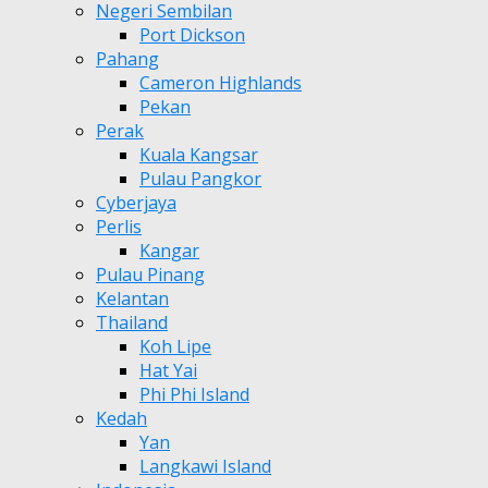
Negeri Sembilan
Port Dickson
Pahang
Cameron Highlands
Pekan
Perak
Kuala Kangsar
Pulau Pangkor
Cyberjaya
Perlis
Kangar
Pulau Pinang
Kelantan
Thailand
Koh Lipe
Hat Yai
Phi Phi Island
Kedah
Yan
Langkawi Island