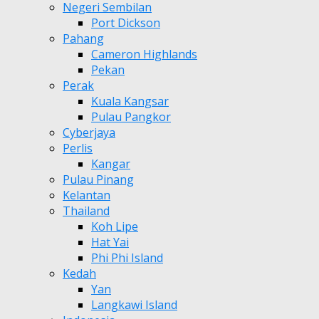
Negeri Sembilan
Port Dickson
Pahang
Cameron Highlands
Pekan
Perak
Kuala Kangsar
Pulau Pangkor
Cyberjaya
Perlis
Kangar
Pulau Pinang
Kelantan
Thailand
Koh Lipe
Hat Yai
Phi Phi Island
Kedah
Yan
Langkawi Island