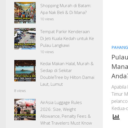
Shopping Murah di Batam:
Apa Nak Beli & Di Mana?
10 views
Tempat Parkir Kenderaan
Di Jeti Kuala Kedah untuk Ke
Pulau Langkawi
PAHANG
10 views
Pulau
Kedai Makan Halal, Murah &
Mana 
Sedap di Sekitar
Anda
DoubleTree by Hilton Damai
Laut, Lumut
Apabila 
8 views
Timur Ma
pelanco
AirAsia Luggage Rules
Kedua-d
2026: Size, Weight
Allowance, Penalty Fees &
What Travelers Must Know