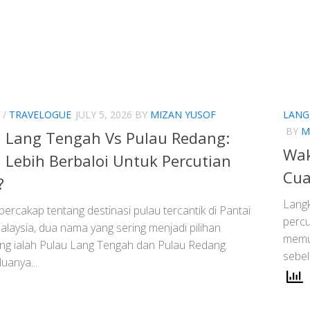
/
TRAVELOGUE
JULY 5, 2026
BY
MIZAN YUSOF
LANG
BY
M
 Lang Tengah Vs Pulau Redang:
Wak
Lebih Berbaloi Untuk Percutian
Cua
?
Langk
bercakap tentang destinasi pulau tercantik di Pantai
percu
laysia, dua nama yang sering menjadi pilihan
memuk
ng ialah Pulau Lang Tengah dan Pulau Redang.
sebel
uanya...