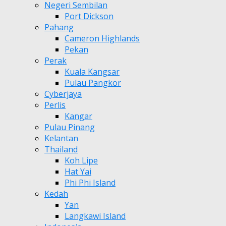
Negeri Sembilan
Port Dickson
Pahang
Cameron Highlands
Pekan
Perak
Kuala Kangsar
Pulau Pangkor
Cyberjaya
Perlis
Kangar
Pulau Pinang
Kelantan
Thailand
Koh Lipe
Hat Yai
Phi Phi Island
Kedah
Yan
Langkawi Island