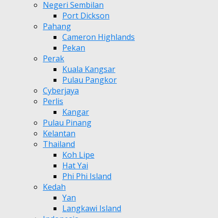
Negeri Sembilan
Port Dickson
Pahang
Cameron Highlands
Pekan
Perak
Kuala Kangsar
Pulau Pangkor
Cyberjaya
Perlis
Kangar
Pulau Pinang
Kelantan
Thailand
Koh Lipe
Hat Yai
Phi Phi Island
Kedah
Yan
Langkawi Island