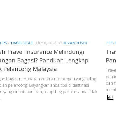
TIPS
/
TRAVELOGUE
JULY 6, 2026
BY
MIZAN YUSOF
TIPS 
h Travel Insurance Melindungi
Tra
langan Bagasi? Panduan Lengkap
Pan
 Pelancong Malaysia
Trave
penti
gan bagasi merupakan antara mimpi ngeri yang paling
dan r
 oleh pelancong. Bayangkan anda tiba di destinasi
membe
n yang dinanti-nantikan, tetapi beg pakaian anda tidak
.