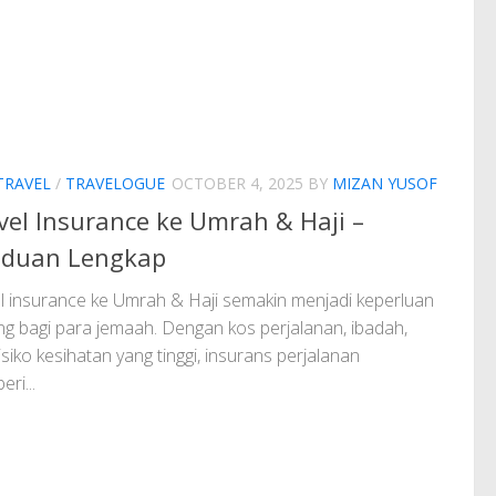
TRAVEL
/
TRAVELOGUE
OCTOBER 4, 2025
BY
MIZAN YUSOF
vel Insurance ke Umrah & Haji –
duan Lengkap
l insurance ke Umrah & Haji semakin menjadi keperluan
ng bagi para jemaah. Dengan kos perjalanan, ibadah,
isiko kesihatan yang tinggi, insurans perjalanan
ri...