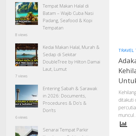
Tempat Makan Halal di
Batam – Wajib Cuba Nasi
Padang, Seafood & Kopi
Tempatan
8 views
Kedai Makan Halal, Murah &
TRAVEL 
Sedap di Sekitar
Adaka
DoubleTree by Hilton Damai
Kehi
Laut, Lumut
7 views
Untuk
Entering Sabah & Sarawak
Kehilan
in 2026: Documents,
ditakuti
Procedures & Do’s &
percutia
Don’ts
muncul..
6 views
Senarai Tempat Parkir