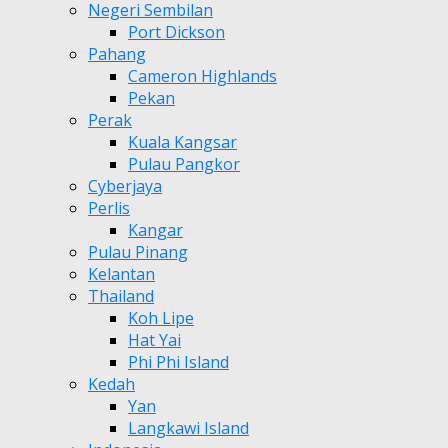
Negeri Sembilan
Port Dickson
Pahang
Cameron Highlands
Pekan
Perak
Kuala Kangsar
Pulau Pangkor
Cyberjaya
Perlis
Kangar
Pulau Pinang
Kelantan
Thailand
Koh Lipe
Hat Yai
Phi Phi Island
Kedah
Yan
Langkawi Island