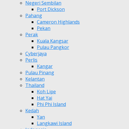
Negeri Sembilan
Port Dickson
Pahang
Cameron Highlands
Pekan
Perak
Kuala Kangsar
Pulau Pangkor
Cyberjaya
Perlis
Kangar
Pulau Pinang
Kelantan
Thailand
Koh Lipe
Hat Yai
Phi Phi Island
Kedah
Yan
Langkawi Island