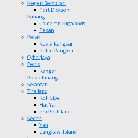
Negeri Sembilan
Port Dickson
Pahang
Cameron Highlands
Pekan
Perak
Kuala Kangsar
Pulau Pangkor
Cyberjaya
Perlis
Kangar
Pulau Pinang
Kelantan
Thailand
Koh Lipe
Hat Yai
Phi Phi Island
Kedah
Yan
Langkawi Island