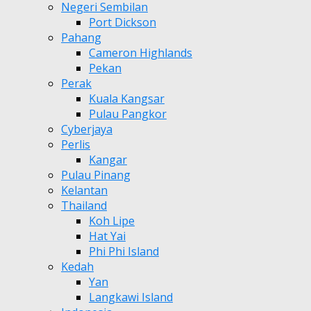
Negeri Sembilan
Port Dickson
Pahang
Cameron Highlands
Pekan
Perak
Kuala Kangsar
Pulau Pangkor
Cyberjaya
Perlis
Kangar
Pulau Pinang
Kelantan
Thailand
Koh Lipe
Hat Yai
Phi Phi Island
Kedah
Yan
Langkawi Island