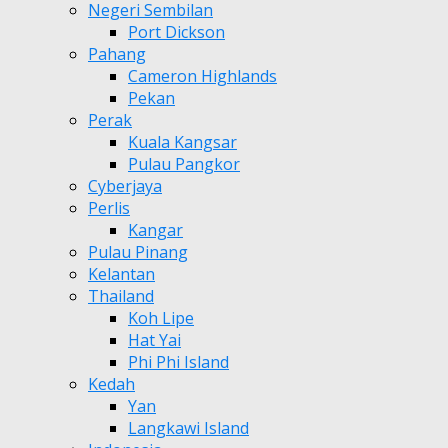
Negeri Sembilan
Port Dickson
Pahang
Cameron Highlands
Pekan
Perak
Kuala Kangsar
Pulau Pangkor
Cyberjaya
Perlis
Kangar
Pulau Pinang
Kelantan
Thailand
Koh Lipe
Hat Yai
Phi Phi Island
Kedah
Yan
Langkawi Island