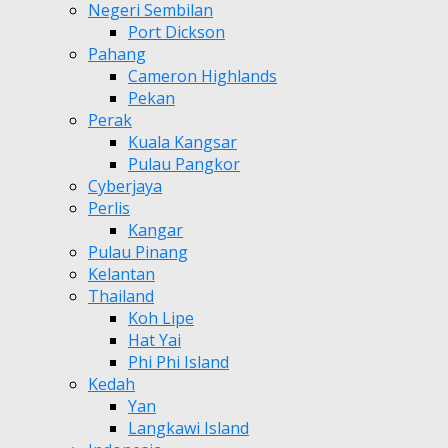
Negeri Sembilan
Port Dickson
Pahang
Cameron Highlands
Pekan
Perak
Kuala Kangsar
Pulau Pangkor
Cyberjaya
Perlis
Kangar
Pulau Pinang
Kelantan
Thailand
Koh Lipe
Hat Yai
Phi Phi Island
Kedah
Yan
Langkawi Island