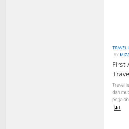
TRAVEL
BY
MIZ
First
Trave
Travel l
dan mud
perjalan