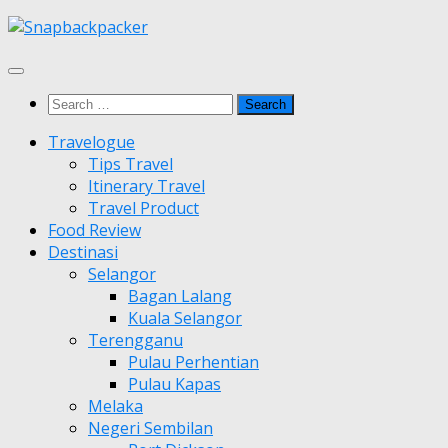
Skip
to
content
Search
for:
Travelogue
Tips Travel
Itinerary Travel
Travel Product
Food Review
Destinasi
Selangor
Bagan Lalang
Kuala Selangor
Terengganu
Pulau Perhentian
Pulau Kapas
Melaka
Negeri Sembilan