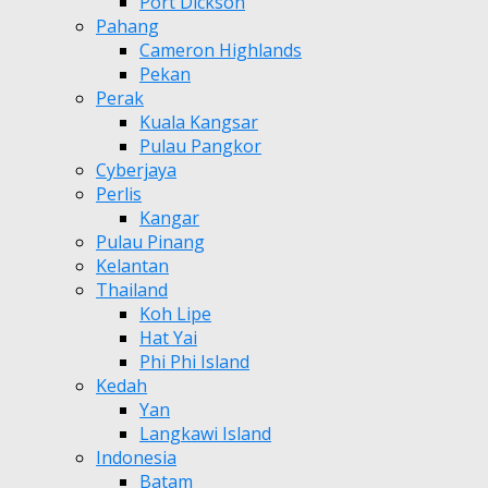
Port Dickson
Pahang
Cameron Highlands
Pekan
Perak
Kuala Kangsar
Pulau Pangkor
Cyberjaya
Perlis
Kangar
Pulau Pinang
Kelantan
Thailand
Koh Lipe
Hat Yai
Phi Phi Island
Kedah
Yan
Langkawi Island
Indonesia
Batam