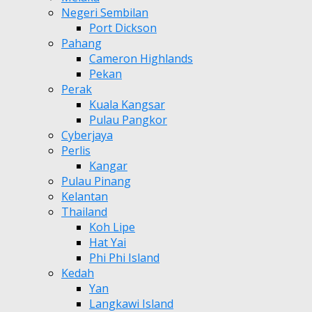
Negeri Sembilan
Port Dickson
Pahang
Cameron Highlands
Pekan
Perak
Kuala Kangsar
Pulau Pangkor
Cyberjaya
Perlis
Kangar
Pulau Pinang
Kelantan
Thailand
Koh Lipe
Hat Yai
Phi Phi Island
Kedah
Yan
Langkawi Island