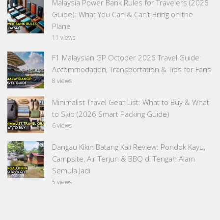
Malaysia Power Bank Rules for Travelers (2026
Guide): What You Can & Can’t Bring on the
Plane
11 views
F1 Malaysian GP October 2026 Travel Guide:
Accommodation, Transportation & Tips for Fans
8 views
Minimalist Travel Gear List: What to Buy & What
to Skip (2026 Smart Packing Guide)
6 views
Dangau Kikin Batang Kali Review: Pondok Kayu,
Campsite, Air Terjun & BBQ di Tengah Alam
Semula Jadi
5 views