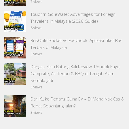
7 views
Touch ‘n Go eWallet Advantages for Foreign
Travelers in Malaysia (2026 Guide)
6 views
BusOnlineTicket vs Easybook: Aplikasi Tiket Bas
Terbaik di Malaysia
3 views
Dangau Kikin Batang Kali Review: Pondok Kayu,
Campsite, Air Terjun & BBQ di Tengah Alam
Semula Jadi
3 views
Dari KL ke Penang Guna EV – Di Mana Nak Cas &
Rehat Sepanjang Jalan?
3 views