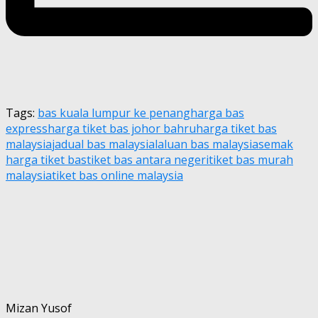
Tags:
bas kuala lumpur ke penang
harga bas
express
harga tiket bas johor bahru
harga tiket bas
malaysia
jadual bas malaysia
laluan bas malaysia
semak
harga tiket bas
tiket bas antara negeri
tiket bas murah
malaysia
tiket bas online malaysia
Mizan Yusof