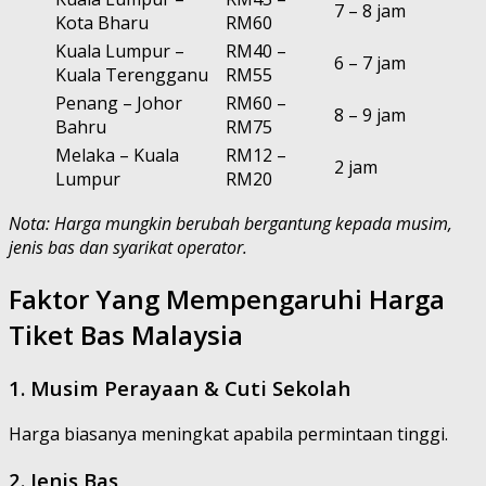
7 – 8 jam
Kota Bharu
RM60
Kuala Lumpur –
RM40 –
6 – 7 jam
Kuala Terengganu
RM55
Penang – Johor
RM60 –
8 – 9 jam
Bahru
RM75
Melaka – Kuala
RM12 –
2 jam
Lumpur
RM20
Nota: Harga mungkin berubah bergantung kepada musim,
jenis bas dan syarikat operator.
Faktor Yang Mempengaruhi Harga
Tiket Bas Malaysia
1. Musim Perayaan & Cuti Sekolah
Harga biasanya meningkat apabila permintaan tinggi.
2. Jenis Bas