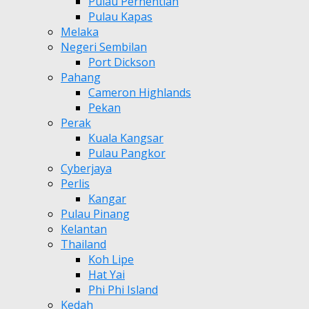
Pulau Perhentian
Pulau Kapas
Melaka
Negeri Sembilan
Port Dickson
Pahang
Cameron Highlands
Pekan
Perak
Kuala Kangsar
Pulau Pangkor
Cyberjaya
Perlis
Kangar
Pulau Pinang
Kelantan
Thailand
Koh Lipe
Hat Yai
Phi Phi Island
Kedah