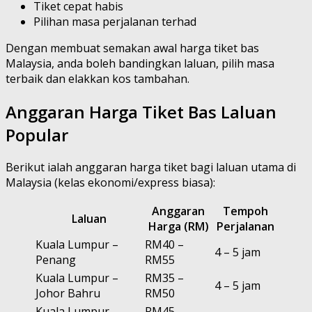
Tiket cepat habis
Pilihan masa perjalanan terhad
Dengan membuat semakan awal harga tiket bas
Malaysia, anda boleh bandingkan laluan, pilih masa
terbaik dan elakkan kos tambahan.
Anggaran Harga Tiket Bas Laluan
Popular
Berikut ialah anggaran harga tiket bagi laluan utama di
Malaysia (kelas ekonomi/express biasa):
Anggaran
Tempoh
Laluan
Harga (RM)
Perjalanan
Kuala Lumpur –
RM40 –
4 – 5 jam
Penang
RM55
Kuala Lumpur –
RM35 –
4 – 5 jam
Johor Bahru
RM50
Kuala Lumpur –
RM45 –