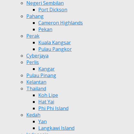
Negeri Sembilan
Port Dickson
Pahang
Cameron Highlands
Pekan
Perak
Kuala Kangsar
Pulau Pangkor
Cyberjaya
Perlis
Kangar
Pulau Pinang
Kelantan
Thailand
Koh Lipe
Hat Yai
Phi Phi Island
Kedah
Yan
Langkawi Island