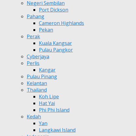
Negeri Sembilan
Port Dickson
Pahang
Cameron Highlands
Pekan
Perak
Kuala Kangsar
Pulau Pangkor
Cyberjaya
Perlis
Kangar
Pulau Pinang
Kelantan
Thailand
Koh Lipe
Hat Yai
Phi Phi Island
Kedah
Yan
Langkawi Island