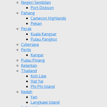
Negeri Sembilan
Port Dickson
Pahang
Cameron Highlands
Pekan
Perak
Kuala Kangsar
Pulau Pangkor
Cyberjaya
Perlis
Kangar
Pulau Pinang
Kelantan
Thailand
Koh Lipe
Hat Yai
Phi Phi Island
Kedah
Yan
Langkawi Island