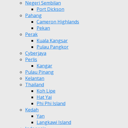
Negeri Sembilan
Port Dickson
Pahang
Cameron Highlands
Pekan
Perak
Kuala Kangsar
Pulau Pangkor
Cyberjaya
Perlis
Kangar
Pulau Pinang
Kelantan
Thailand
Koh Lipe
Hat Yai
Phi Phi Island
Kedah
Yan
Langkawi Island