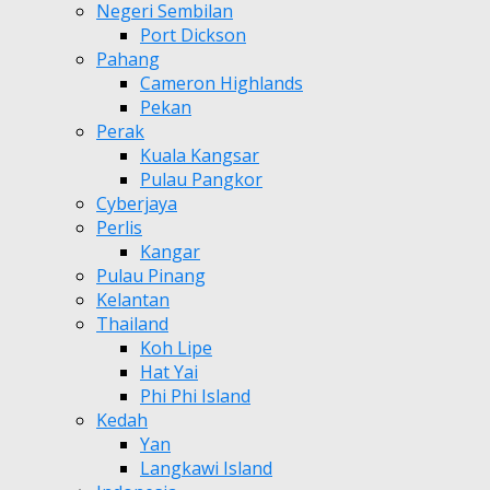
Negeri Sembilan
Port Dickson
Pahang
Cameron Highlands
Pekan
Perak
Kuala Kangsar
Pulau Pangkor
Cyberjaya
Perlis
Kangar
Pulau Pinang
Kelantan
Thailand
Koh Lipe
Hat Yai
Phi Phi Island
Kedah
Yan
Langkawi Island