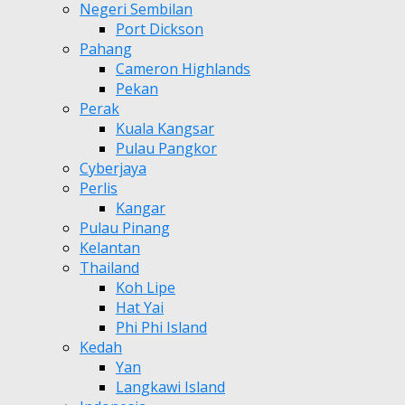
Negeri Sembilan
Port Dickson
Pahang
Cameron Highlands
Pekan
Perak
Kuala Kangsar
Pulau Pangkor
Cyberjaya
Perlis
Kangar
Pulau Pinang
Kelantan
Thailand
Koh Lipe
Hat Yai
Phi Phi Island
Kedah
Yan
Langkawi Island