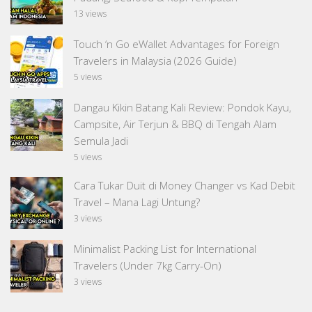
13 views
Touch ‘n Go eWallet Advantages for Foreign
Travelers in Malaysia (2026 Guide)
5 views
Dangau Kikin Batang Kali Review: Pondok Kayu,
Campsite, Air Terjun & BBQ di Tengah Alam
Semula Jadi
5 views
Cara Tukar Duit di Money Changer vs Kad Debit
Travel – Mana Lagi Untung?
3 views
Minimalist Packing List for International
Travelers (Under 7kg Carry-On)
3 views